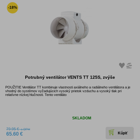
-18%
Potrubný ventilátor VENTS TT 125S, zvýše
POUŽITIE Ventilátor TT kombinuje vlastnosti axiálneho a radiálneho ventilátora a je
vhodný do systémov vyžadujúcich vysoký prietok vzduchu a vysoký tlak pri
relatívne nízkej hlučnosti. Tento ventiláto
Dostupnosť:
SKLADOM
79.95 €
s DPH
65.60 €