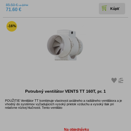
85.50 €
s DPH
71.60 €
-16%
Potrubný ventilátor VENTS TT 160T, pr. 1
POUŽITIE Ventilátor TT kombinuje vlastnosti axiálneho a radiálneho ventilátora a je
vhodný do systémov vyžadujúcich vysoký prietok vzduchu a vysoký tlak pri
relatívne nízkej hlučnosti. Tento ventiláto
Dostupnosť:
Na objednávku