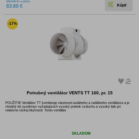
98.04 €
s DPH
83.60 €
-17%
Potrubný ventilátor VENTS TT 160, pr. 15
POUŽITIE Ventilátor TT kombinuje vlastnosti axiálneho a radiálneho ventilátora a je
vhodný do systémov vyžadujúcich vysoký prietok vzduchu a vysoký tlak pri
relatívne nízkej hlučnosti. Tento ventiláto
Dostupnosť:
SKLADOM