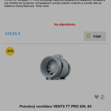
POUŽITIE Ventilátor TT PRO kombinuje vlastnosti axiálneho a radiálneho ventilátora
a je vhodný do systémov vyžadujúcich vysoký prietok vzduchu a vysoký tlak pri
relatívne nízkej hlučnosti. Tento venti
Dostupnosť:
Na objednávku
124.01 €
-21%
Potrubný ventilátor VENTS TT PRO 200, 83