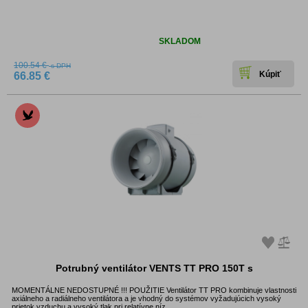
Dostupnosť:
SKLADOM
100.54 €
s DPH
66.85 €
Potrubný ventilátor VENTS TT PRO 150T s
MOMENTÁLNE NEDOSTUPNÉ !!! POUŽITIE Ventilátor TT PRO kombinuje vlastnosti
axiálneho a radiálneho ventilátora a je vhodný do systémov vyžadujúcich vysoký
prietok vzduchu a vysoký tlak pri relatívne níz