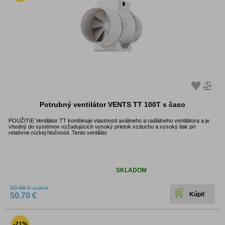
Potrubný ventilátor VENTS TT 100T s časo
POUŽITIE Ventilátor TT kombinuje vlastnosti axiálneho a radiálneho ventilátora a je
vhodný do systémov vyžadujúcich vysoký prietok vzduchu a vysoký tlak pri
relatívne nízkej hlučnosti. Tento ventiláto
Dostupnosť:
SKLADOM
59.46 €
s DPH
50.70 €
-21%