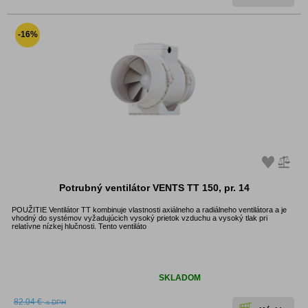
-16%
Potrubný ventilátor VENTS TT 150, pr. 14
POUŽITIE Ventilátor TT kombinuje vlastnosti axiálneho a radiálneho ventilátora a je
vhodný do systémov vyžadujúcich vysoký prietok vzduchu a vysoký tlak pri
relatívne nízkej hlučnosti. Tento ventiláto
Dostupnosť:
SKLADOM
82.04 €
s DPH