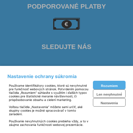
PODPOROVANÉ PLATBY
SLEDUJTE NÁS
Nastavenie ochrany súkromia
Prevádzkovateľ: © Samuel Polerecký - OMAS 2023
Používame identifikátory cookies, ktoré sú nevyhnutné
Rozumiem
Technické riešenie:
© MiBe ESHOP 2023 verzia: 51
pre funkčnosť webových stránok. Potvrdením pomocou
tlačidla „Rozumiem“ súhlasíte s využitím i ďalších typov
Len nevyhnutné
cookies pre štatistické meranie návštevnosti, či
prispôsobovanie obsahu a cielení marketing.
Nastavenia
Voľbou tlačidla „Nastavenia“ môžete sami určiť, aké
skupiny cookies je možné spracovávať v tomto
zariadení.
Používanie nevyhnutných cookies prebieha vždy, a to v
záujme zachovania funkčnosti webovej prezentácie.