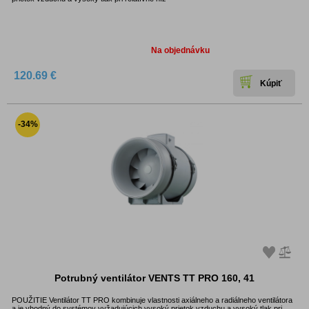
Dostupnosť:
Na objednávku
120.69 €
-34%
Potrubný ventilátor VENTS TT PRO 160, 41
POUŽITIE Ventilátor TT PRO kombinuje vlastnosti axiálneho a radiálneho ventilátora
a je vhodný do systémov vyžadujúcich vysoký prietok vzduchu a vysoký tlak pri