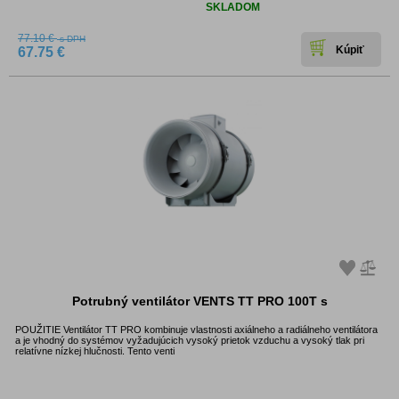
Dostupnosť:
SKLADOM
77.10 €
s DPH
67.75 €
Potrubný ventilátor VENTS TT PRO 100T s
POUŽITIE Ventilátor TT PRO kombinuje vlastnosti axiálneho a radiálneho ventilátora
a je vhodný do systémov vyžadujúcich vysoký prietok vzduchu a vysoký tlak pri
relatívne nízkej hlučnosti. Tento venti