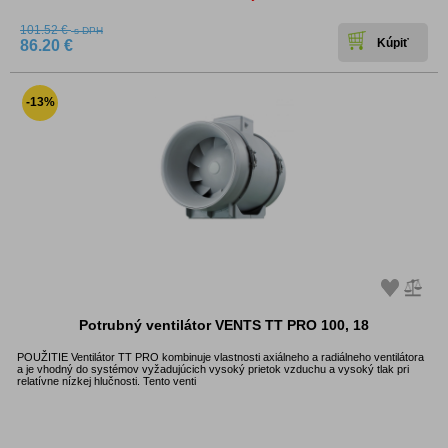
101.52 €
s DPH
86.20 €
-13%
Potrubný ventilátor VENTS TT PRO 100, 18
POUŽITIE Ventilátor TT PRO kombinuje vlastnosti axiálneho a radiálneho ventilátora
a je vhodný do systémov vyžadujúcich vysoký prietok vzduchu a vysoký tlak pri
relatívne nízkej hlučnosti. Tento venti