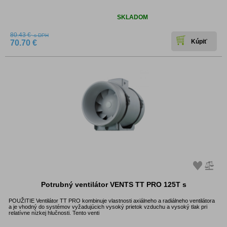
Dostupnosť:
SKLADOM
80.43 €
s DPH
70.70 €
Potrubný ventilátor VENTS TT PRO 125T s
POUŽITIE Ventilátor TT PRO kombinuje vlastnosti axiálneho a radiálneho ventilátora
a je vhodný do systémov vyžadujúcich vysoký prietok vzduchu a vysoký tlak pri
relatívne nízkej hlučnosti. Tento venti