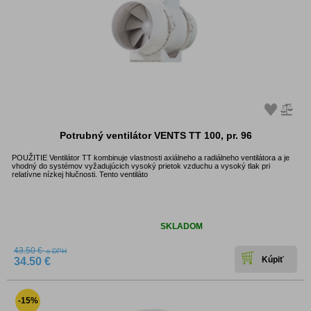
Potrubný ventilátor VENTS TT 100, pr. 96
POUŽITIE Ventilátor TT kombinuje vlastnosti axiálneho a radiálneho ventilátora a je
vhodný do systémov vyžadujúcich vysoký prietok vzduchu a vysoký tlak pri
relatívne nízkej hlučnosti. Tento ventiláto
Dostupnosť:
SKLADOM
43.50 €
s DPH
34.50 €
-15%