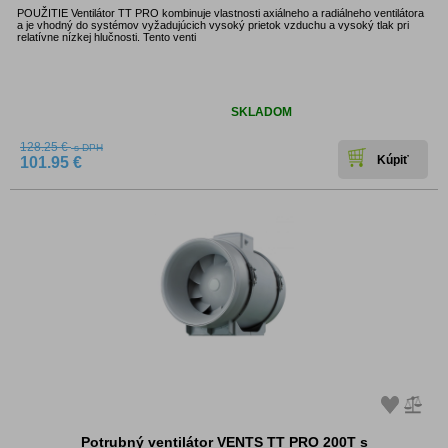
POUŽITIE Ventilátor TT PRO kombinuje vlastnosti axiálneho a radiálneho ventilátora
a je vhodný do systémov vyžadujúcich vysoký prietok vzduchu a vysoký tlak pri
relatívne nízkej hlučnosti. Tento venti
Dostupnosť:
SKLADOM
128.25 €
s DPH
101.95 €
Potrubný ventilátor VENTS TT PRO 200T s