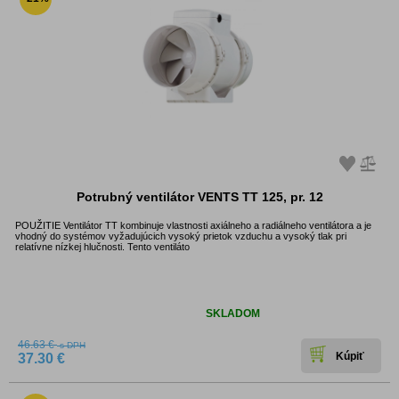
Potrubný ventilátor VENTS TT 125, pr. 12
POUŽITIE Ventilátor TT kombinuje vlastnosti axiálneho a radiálneho ventilátora a je
vhodný do systémov vyžadujúcich vysoký prietok vzduchu a vysoký tlak pri
relatívne nízkej hlučnosti. Tento ventiláto
Dostupnosť:
SKLADOM
46.63 €
s DPH
37.30 €