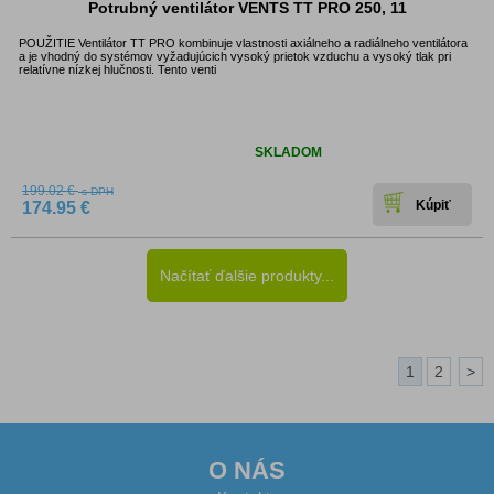
Potrubný ventilátor VENTS TT PRO 250, 11
POUŽITIE Ventilátor TT PRO kombinuje vlastnosti axiálneho a radiálneho ventilátora
a je vhodný do systémov vyžadujúcich vysoký prietok vzduchu a vysoký tlak pri
relatívne nízkej hlučnosti. Tento venti
Dostupnosť:
SKLADOM
199.02 €
s DPH
174.95 €
Načítať ďalšie produkty...
1
2
>
O NÁS