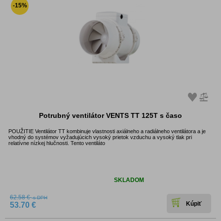
-15%
Potrubný ventilátor VENTS TT 125T s časo
POUŽITIE Ventilátor TT kombinuje vlastnosti axiálneho a radiálneho ventilátora a je
vhodný do systémov vyžadujúcich vysoký prietok vzduchu a vysoký tlak pri
relatívne nízkej hlučnosti. Tento ventiláto
Dostupnosť:
SKLADOM
62.58 €
s DPH
53.70 €