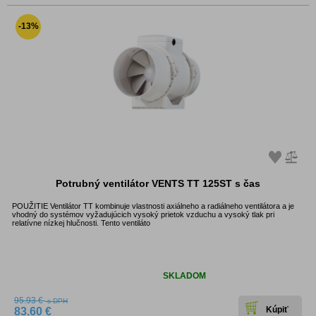
-13%
Potrubný ventilátor VENTS TT 125ST s čas
POUŽITIE Ventilátor TT kombinuje vlastnosti axiálneho a radiálneho ventilátora a je
vhodný do systémov vyžadujúcich vysoký prietok vzduchu a vysoký tlak pri
relatívne nízkej hlučnosti. Tento ventiláto
Dostupnosť:
SKLADOM
95.93 €
s DPH
83.60 €