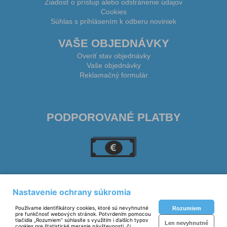
Žiadosť o prístup alebo odstránenie údajov
Cookies
Súhlas s prihlásením k odberu noviniek
VAŠE OBJEDNÁVKY
Overiť stav objednávky
Vaše objednávky
Reklamačný formulár
PODPOROVANÉ PLATBY
SLEDUJTE NÁS
Nastavenie ochrany súkromia
Používame identifikátory cookies, ktoré sú nevyhnutné
Rozumiem
pre funkčnosť webových stránok. Potvrdením pomocou
tlačidla „Rozumiem“ súhlasíte s využitím i ďalších typov
Len nevyhnutné
cookies pre štatistické meranie návštevnosti, či