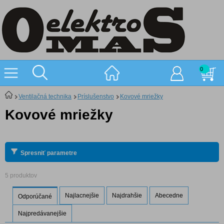
0
Ventilačná technika
Príslušenstvo
Kovové mriežky
Kovové mriežky
Spresniť parametre
5 produktov
Najlacnejšie
Najdrahšie
Abecedne
Odporúčané
Najpredávanejšie